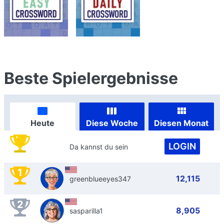
Beste Spielergebnisse
Heute
Diese Woche
Diesen Monat
LOGIN
Da kannst du sein
1
12,115
greenblueeyes347
2
8,905
sasparilla1