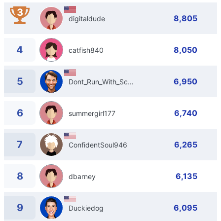
3
8,805
digitaldude
4
8,050
catfish840
5
6,950
Dont_Run_With_Scissors
6
6,740
summergirl177
7
6,265
ConfidentSoul946
8
6,135
dbarney
9
6,095
Duckiedog