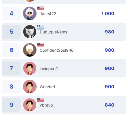
4
1,000
Jane422
5
980
DubuqueRams
6
980
ConfidentSoul946
7
960
janieperr1
8
900
WonderL
9
840
vbravo