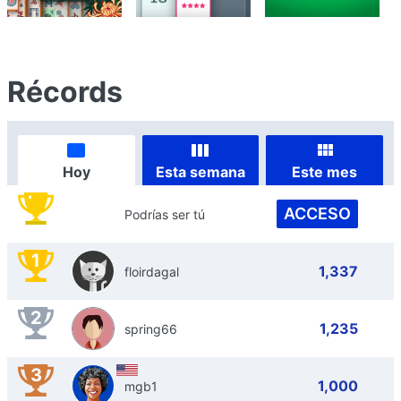
Récords
Hoy
Esta semana
Este mes
ACCESO
Podrías ser tú
1
1,337
floirdagal
2
1,235
spring66
3
1,000
mgb1