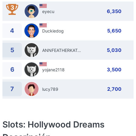
3
6,350
eyecu
4
5,650
Duckiedog
5
5,030
ANNFEATHERKAT40
6
3,500
yojane2118
7
2,700
lucy789
Slots: Hollywood Dreams