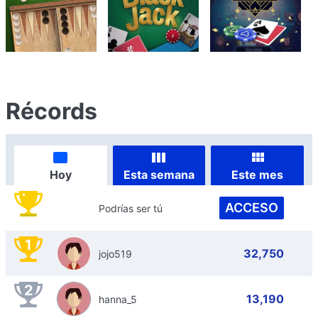
Récords
Hoy
Esta semana
Este mes
ACCESO
Podrías ser tú
1
32,750
jojo519
2
13,190
hanna_5