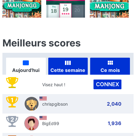
Meilleurs scores
Aujourd'hui
Cette semaine
Ce mois
CONNEX
Visez haut !
1
2,040
chrispgibson
2
1,936
BigEd99