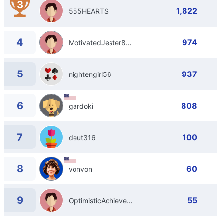
3
1,822
555HEARTS
4
974
MotivatedJester869
5
937
nightengirl56
6
808
gardoki
7
100
deut316
8
60
vonvon
9
55
OptimisticAchiever638