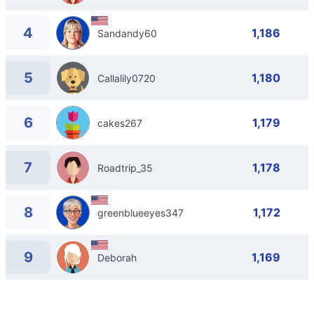
4
1,186
Sandandy60
5
1,180
Callalily0720
6
1,179
cakes267
7
1,178
Roadtrip_35
8
1,172
greenblueeyes347
9
1,169
Deborah