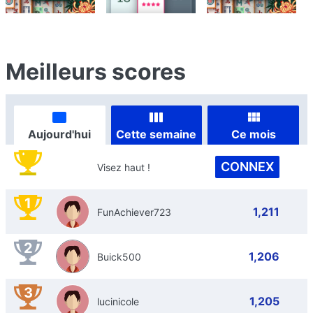
Meilleurs scores
Aujourd'hui
Cette semaine
Ce mois
CONNEX
Visez haut !
1
1,211
FunAchiever723
2
1,206
Buick500
3
1,205
lucinicole