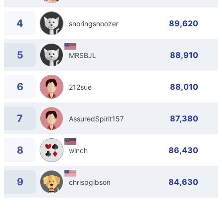
4
89,620
snoringsnoozer
5
88,910
MRSBJL
6
88,010
212sue
7
87,380
AssuredSpirit157
8
86,430
winch
9
84,630
chrispgibson