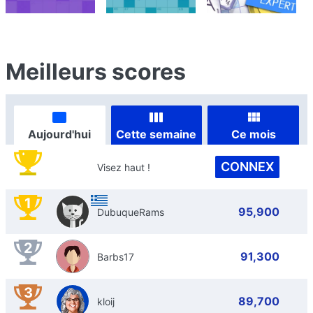
Meilleurs scores
Aujourd'hui
Cette semaine
Ce mois
CONNEX
Visez haut !
1
95,900
DubuqueRams
2
91,300
Barbs17
3
89,700
kloij