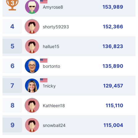
3
153,989
Amyrose8
4
152,366
shorty59293
5
136,823
hallue15
6
135,890
bortonto
7
129,457
1nicky
8
115,110
Kathleen18
9
115,004
snowball24