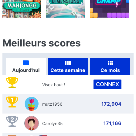
Meilleurs scores
Aujourd'hui
Cette semaine
Ce mois
CONNEX
Visez haut !
1
172,904
mutz1956
2
171,166
Carolyn35