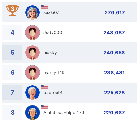
3
276,617
suzki07
4
243,087
Judy000
5
240,656
nickky
6
238,481
marcyd49
7
225,628
padfoot4
8
220,667
AmbitiousHelper179