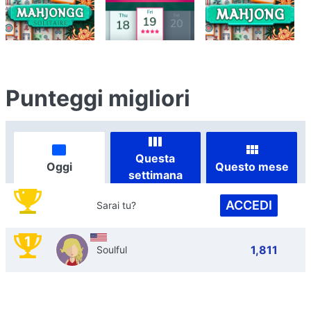
Punteggi migliori
Questa
Oggi
Questo mese
settimana
ACCEDI
Sarai tu?
1
1,811
Soulful