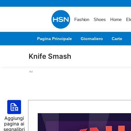
Fashion
Shoes
Home
El
Pagina Principale
Giornaliero
Carte
Knife Smash
Ad
Aggiungi
pagina ai
segnalibri