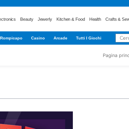
ectronics
Beauty
Jewerly
Kitchen & Food
Health
Crafts & Se
Rompicapo
Casino
Arcade
Tutti I Giochi
Pagina prin