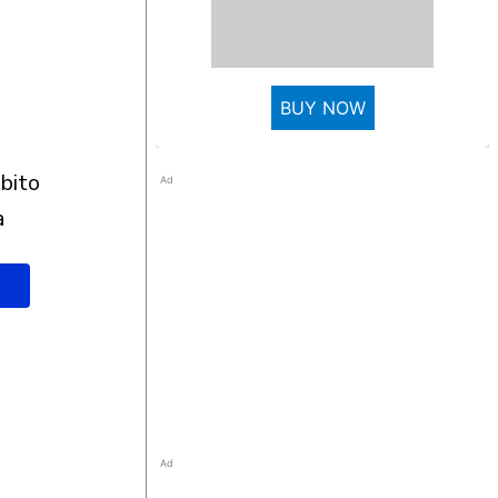
BUY NOW
Ad
à
Ad