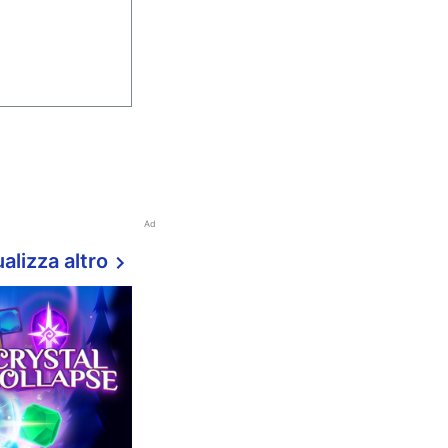
Ad
alizza altro