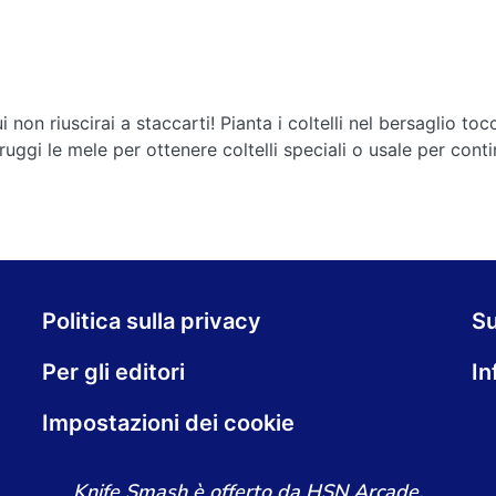
non riuscirai a staccarti! Pianta i coltelli nel bersaglio to
truggi le mele per ottenere coltelli speciali o usale per cont
Politica sulla privacy
S
Per gli editori
In
Impostazioni dei cookie
Knife Smash è offerto da HSN Arcade.