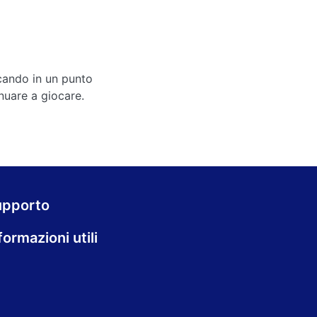
ccando in un punto
inuare a giocare.
upporto
formazioni utili