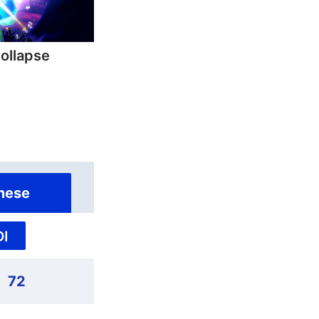
Collapse
mese
I
72