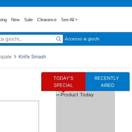
wing
New
Sale
Clearance
See All >
Accesso ai giochi
cipale
Knife Smash
TODAY'S
RECENTLY
SPECIAL
AIRED