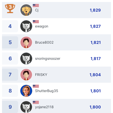
3
1,829
Cj
4
1,827
ewagon
5
1,821
Bruce8002
6
1,817
snoringsnoozer
7
1,804
FRISKY
8
1,801
ShutterBug35
9
1,800
yojane2118