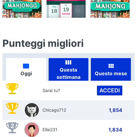
Punteggi migliori
Questa
Oggi
Questo mese
settimana
ACCEDI
Sarai tu?
1
1,854
Chicago712
2
1,834
Ellie231