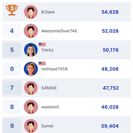
3
54,628
lk2sew
4
52,028
AwesomeGiver746
5
50,176
1nicky
6
48,208
redhead1958
7
47,752
SANNIE
8
46,028
wastenot
9
39,404
Sumei