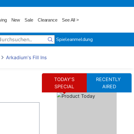
wing
New
Sale
Clearance
See All >
Spieleanmeldung
Arkadium's Fill Ins
TODAY'S
RECENTLY
SPECIAL
AIRED