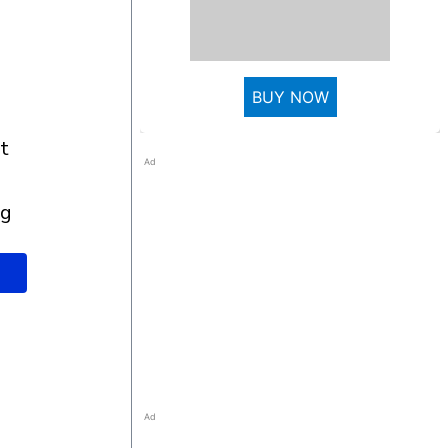
BUY NOW
Ad
ng
Ad