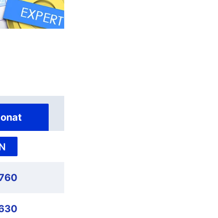
onat
N
,760
630