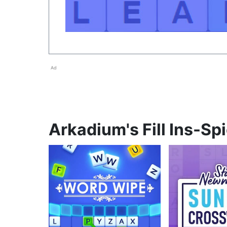
Ad
Arkadium's Fill Ins-Sp