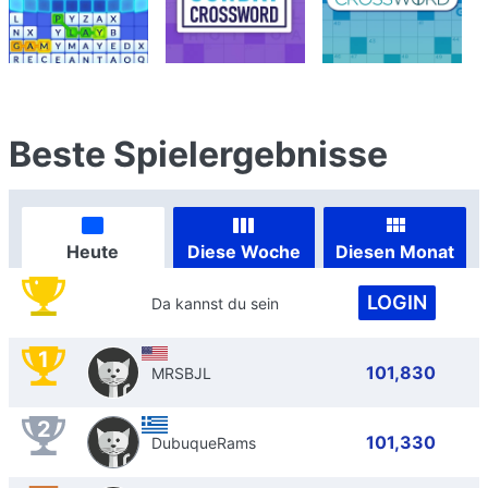
Beste Spielergebnisse
Heute
Diese Woche
Diesen Monat
LOGIN
Da kannst du sein
1
101,830
MRSBJL
2
101,330
DubuqueRams