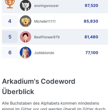
3
97,520
snoringsnoozer
4
85,830
Michelle11111
5
81,480
BestPioneer979
6
77,100
Jodieblonde
Arkadium's Codeword
Überblick
Alle Buchstaben des Alphabets kommen mindestens
einmal im Gitter vor und werden überall im Gitter durch