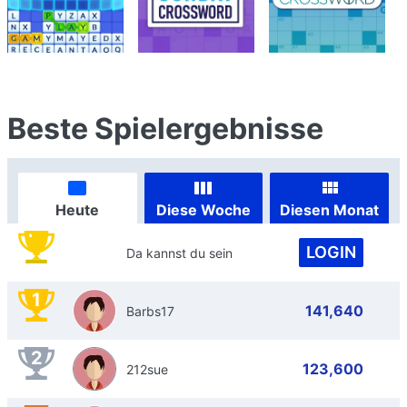
Beste Spielergebnisse
Heute
Diese Woche
Diesen Monat
LOGIN
Da kannst du sein
1
141,640
Barbs17
2
123,600
212sue