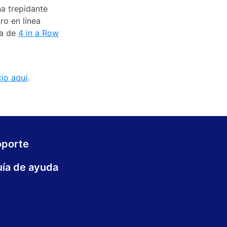
na trepidante
ro en línea
da de
4 in a Row
cio aquí
.
oporte
ía de ayuda