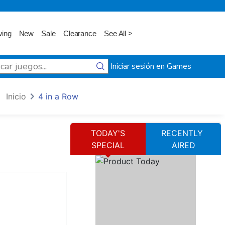
wing
New
Sale
Clearance
See All >
Iniciar sesión en Games
Inicio
4 in a Row
TODAY'S
RECENTLY
SPECIAL
AIRED