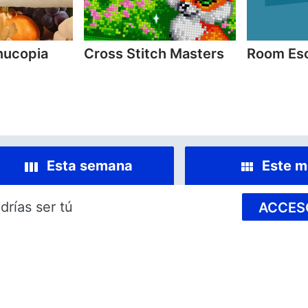
nucopia
Cross Stitch Masters
Room Es
Esta semana
Este m
drías ser tú
ACCES