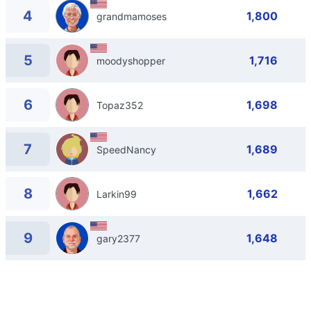
4
1,800
grandmamoses
5
1,716
moodyshopper
6
1,698
Topaz352
7
1,689
SpeedNancy
8
1,662
Larkin99
9
1,648
gary2377