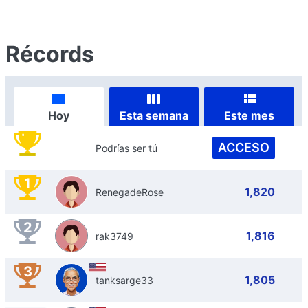
Récords
Hoy
Esta semana
Este mes
ACCESO
Podrías ser tú
1
1,820
RenegadeRose
2
1,816
rak3749
3
1,805
tanksarge33