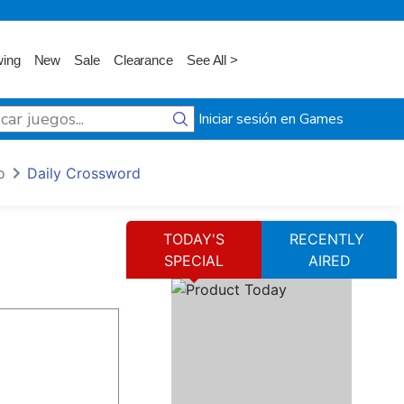
wing
New
Sale
Clearance
See All >
Iniciar sesión en Games
o
Daily Crossword
TODAY'S
RECENTLY
SPECIAL
AIRED