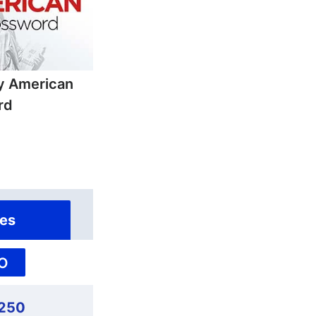
ly American
rd
es
O
,250