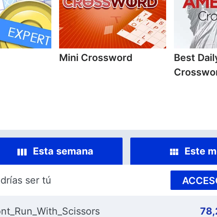
Mini Crossword
Best Dai
Crosswo
Esta semana
Este m
drías ser tú
ACCES
nt_Run_With_Scissors
78