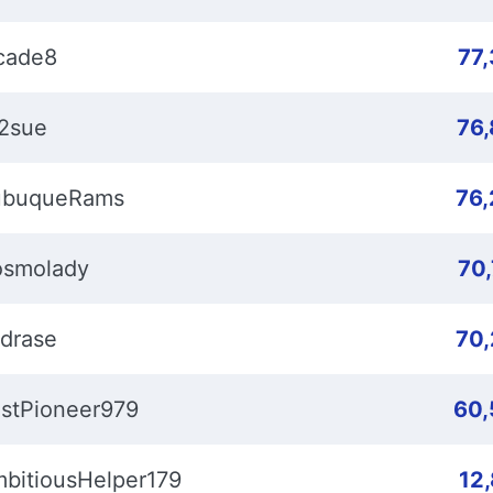
cade8
77
2sue
76
ubuqueRams
76
smolady
70
drase
70
stPioneer979
60,
bitiousHelper179
12