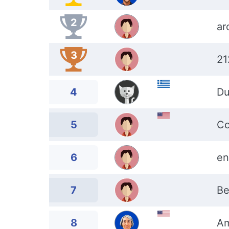
2
ar
3
21
4
D
5
Co
6
en
7
Be
8
Am