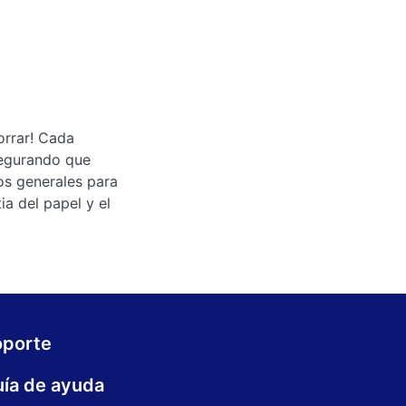
orrar! Cada
segurando que
os generales para
ia del papel y el
oporte
ía de ayuda