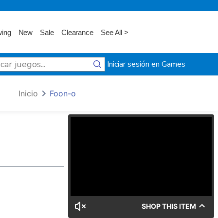
wing
New
Sale
Clearance
See All >
Iniciar sesión en Games
Inicio
Foon-o
SHOP THIS ITEM