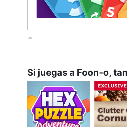
Ad
Si juegas a Foon-o, ta