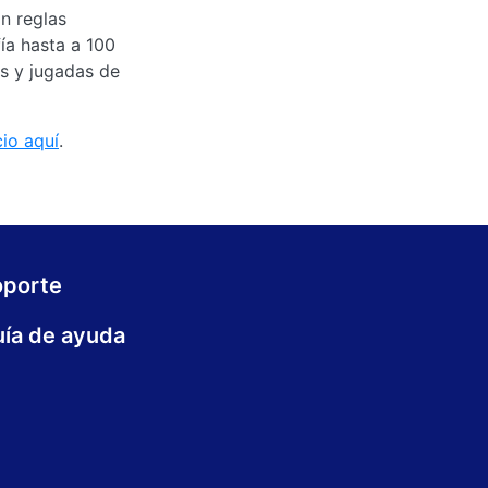
n reglas
ía hasta a 100
as y jugadas de
cio aquí
.
oporte
ía de ayuda