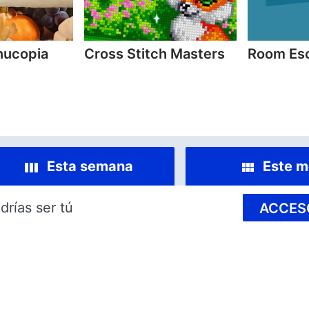
nucopia
Cross Stitch Masters
Room Es
Esta semana
Este m
drías ser tú
ACCES