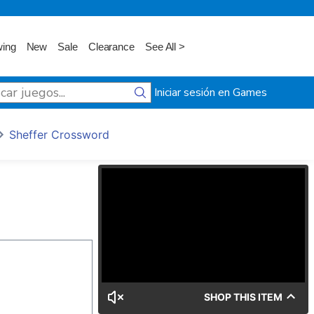
wing
New
Sale
Clearance
See All >
Iniciar sesión en Games
Sheffer Crossword
SHOP THIS ITEM