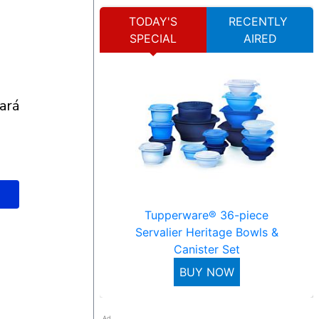
TODAY'S
RECENTLY
SPECIAL
AIRED
Tupperware® 36-piece
Servalier Heritage Bowls &
Canister Set
BUY NOW
Ad