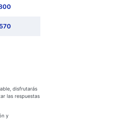
,800
,570
able, disfrutarás
tar las respuestas
ón y