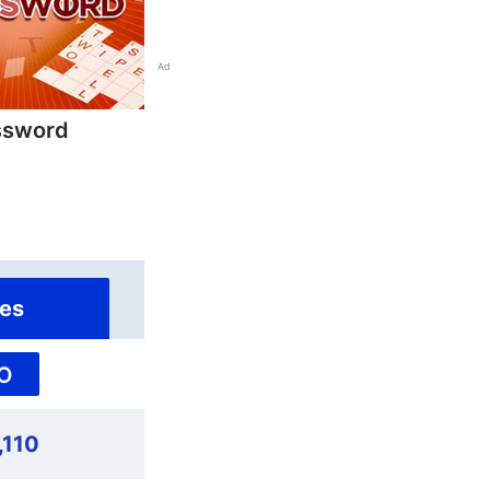
Ad
ssword
es
O
,110