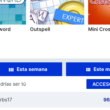
sword
Outspell
Mini Cro
Esta semana
Este m
drías ser tú
ACCES
rbs17
96