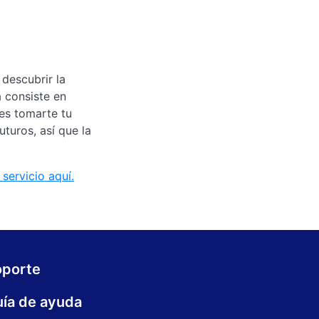
 descubrir la
 consiste en
des tomarte tu
turos, así que la
servicio aquí.
oporte
ía de ayuda