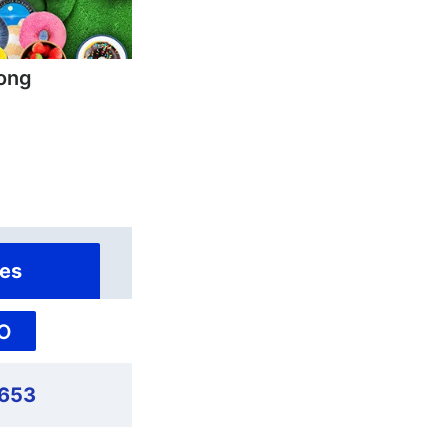
Jong
es
O
,653