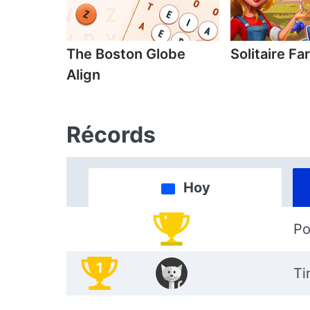
The Boston Globe
Solitaire F
Align
Récords
Hoy
Po
1
Ti