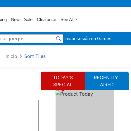
wing
New
Sale
Clearance
See All >
Iniciar sesión en Games
Inicio
Sort Tiles
TODAY'S
RECENTLY
SPECIAL
AIRED