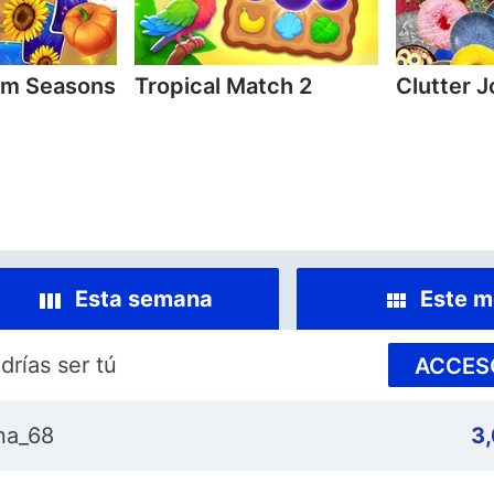
arm Seasons
Tropical Match 2
Clutter 
Esta semana
Este m
drías ser tú
ACCES
na_68
3