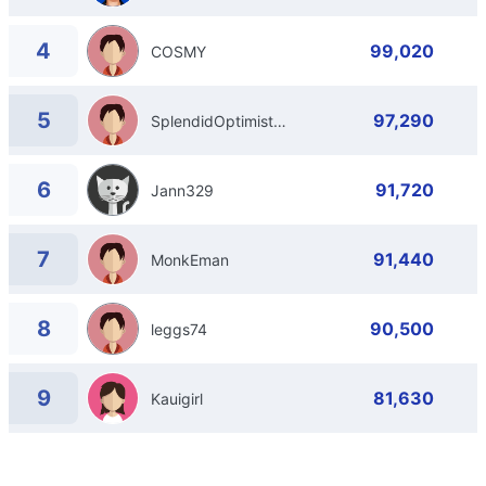
4
99,020
COSMY
5
97,290
SplendidOptimist492
6
91,720
Jann329
7
91,440
MonkEman
8
90,500
leggs74
9
81,630
Kauigirl