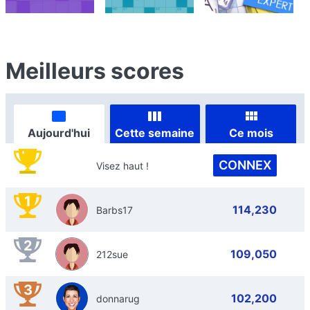
Meilleurs scores
Aujourd'hui
Cette semaine
Ce mois
CONNEX
Visez haut !
1
114,230
Barbs17
2
109,050
212sue
3
102,200
donnarug