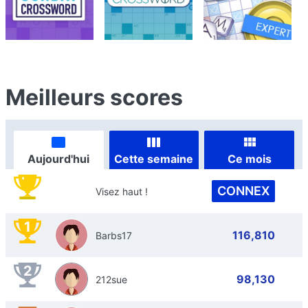
Meilleurs scores
Aujourd'hui
Cette semaine
Ce mois
CONNEX
Visez haut !
1
116,810
Barbs17
2
98,130
212sue