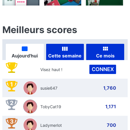
Meilleurs scores
Aujourd'hui
Cette semaine
Ce mois
CONNEX
Visez haut !
1
1,760
susie647
2
1,171
TobyCat19
3
700
Ladymerlot